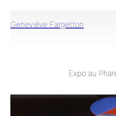
Aller
au
contenu
Geneviève Fargetton
Expo au Phare 