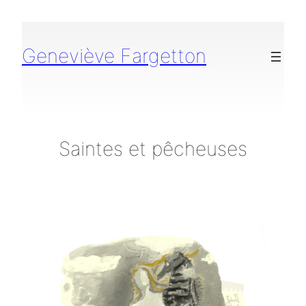
Aller
au
contenu
Geneviève Fargetton
Saintes et pêcheuses