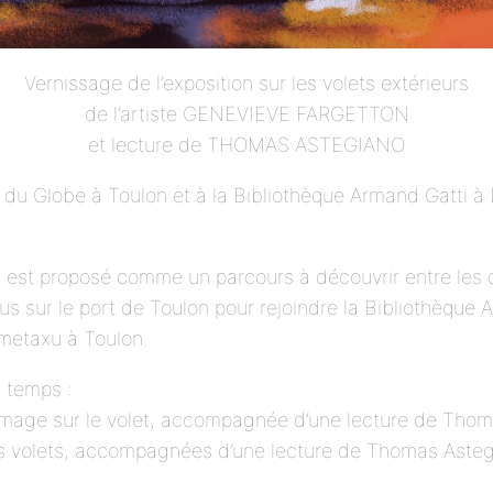
Vernissage de l’exposition sur les volets extérieurs
de l’artiste GENEVIEVE FARGETTON
et lecture de THOMAS ASTEGIANO
 du Globe à Toulon et à la Bibliothèque Armand Gatti à
st proposé comme un parcours à découvrir entre les d
sur le port de Toulon pour rejoindre la Bibliothèque 
 metaxu à Toulon.
 temps :
 image sur le volet, accompagnée d’une lecture de Tho
es volets, accompagnées d’une lecture de Thomas Aste