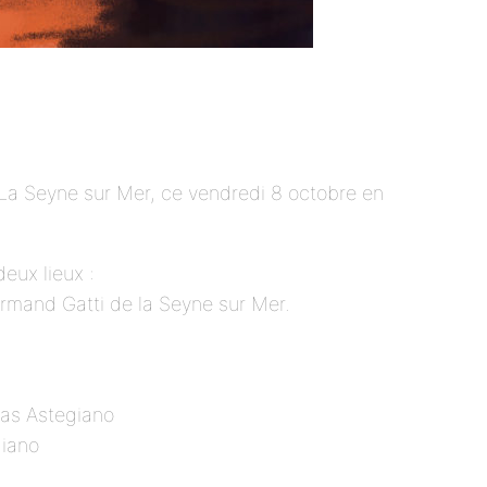
 La Seyne sur Mer, ce vendredi 8 octobre en
eux lieux :
Armand Gatti de la Seyne sur Mer.
mas Astegiano
giano