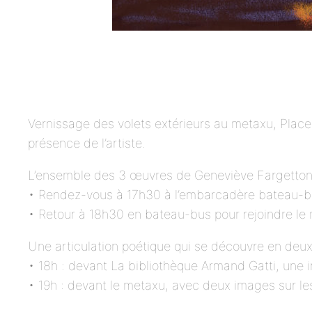
Vernissage des volets extérieurs au metaxu, Place
présence de l’artiste.
L’ensemble des 3 œuvres de Geneviève Fargetton e
• Rendez-vous à 17h30 à l’embarcadère bateau-bus 
• Retour à 18h30 en bateau-bus pour rejoindre le
Une articulation poétique qui se découvre en deux
• 18h : devant La bibliothèque Armand Gatti, une
• 19h : devant le metaxu, avec deux images sur l