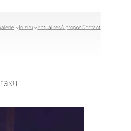
alerie
In situ
Actualités
À propos
Contact
etaxu