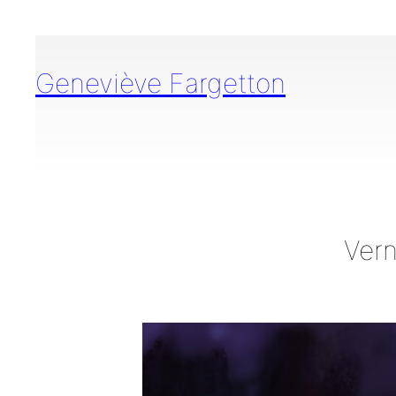
Aller
au
contenu
Geneviève Fargetton
Vern